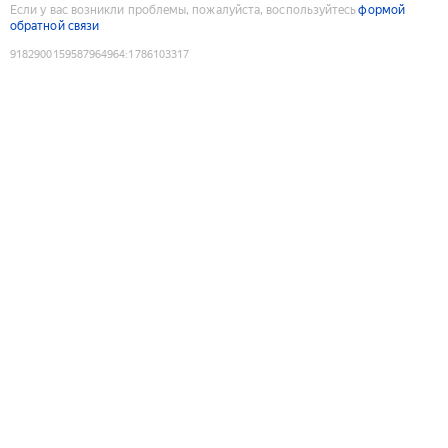
Если у вас возникли проблемы, пожалуйста, воспользуйтесь
формой
обратной связи
9182900159587964964
:
1786103317