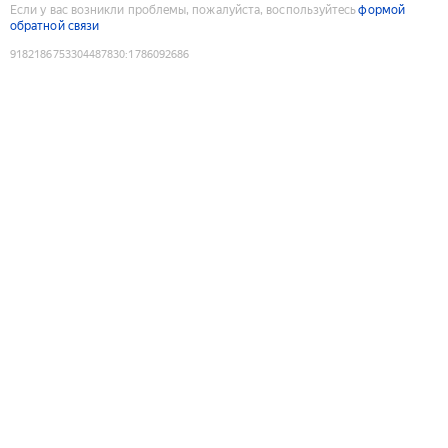
Если у вас возникли проблемы, пожалуйста, воспользуйтесь
формой
обратной связи
9182186753304487830
:
1786092686