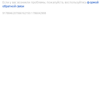
Если у вас возникли проблемы, пожалуйста, воспользуйтесь
формой
обратной связи
9178846207066162150
:
1786042908