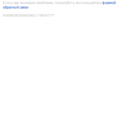
Если у вас возникли проблемы, пожалуйста, воспользуйтесь
формой
обратной связи
9185883802434425602
:
1786147777