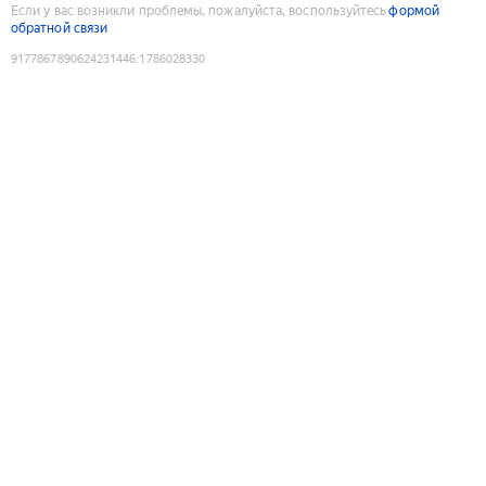
Если у вас возникли проблемы, пожалуйста, воспользуйтесь
формой
обратной связи
9177867890624231446
:
1786028330