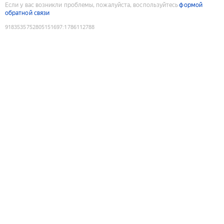
Если у вас возникли проблемы, пожалуйста, воспользуйтесь
формой
обратной связи
9183535752805151697
:
1786112788