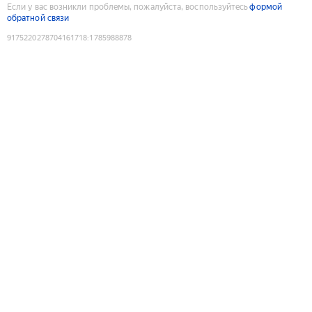
Если у вас возникли проблемы, пожалуйста, воспользуйтесь
формой
обратной связи
9175220278704161718
:
1785988878