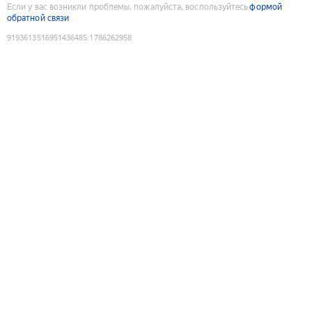
Если у вас возникли проблемы, пожалуйста, воспользуйтесь
формой
обратной связи
9193613516951436485
:
1786262958