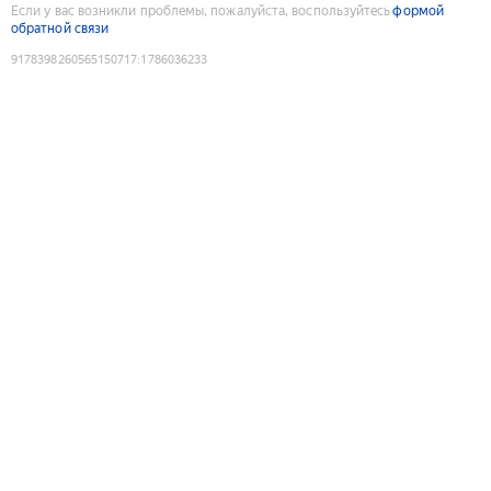
Если у вас возникли проблемы, пожалуйста, воспользуйтесь
формой
обратной связи
9178398260565150717
:
1786036233