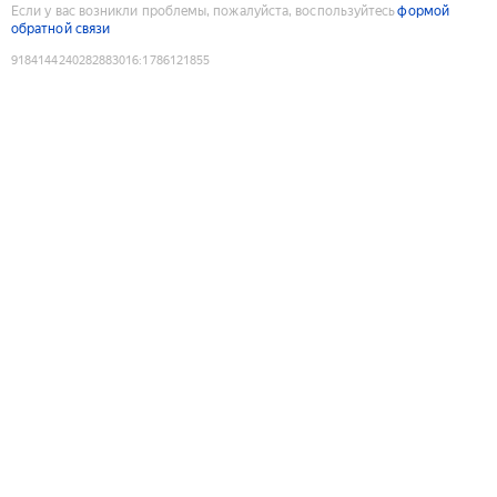
Если у вас возникли проблемы, пожалуйста, воспользуйтесь
формой
обратной связи
9184144240282883016
:
1786121855