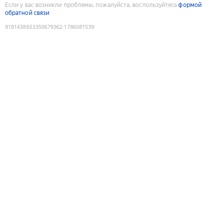
Если у вас возникли проблемы, пожалуйста, воспользуйтесь
формой
обратной связи
9181438653350679362
:
1786081539