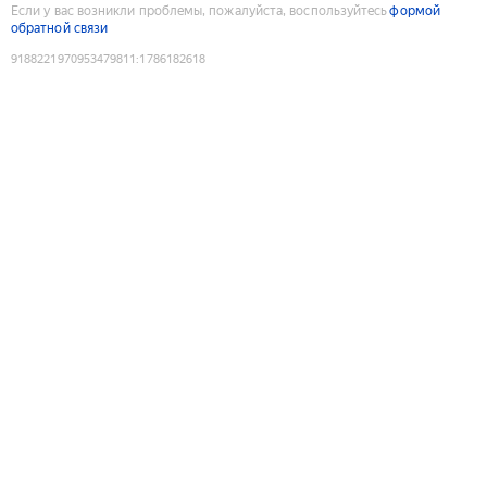
Если у вас возникли проблемы, пожалуйста, воспользуйтесь
формой
обратной связи
9188221970953479811
:
1786182618