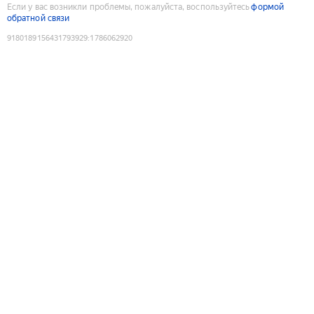
Если у вас возникли проблемы, пожалуйста, воспользуйтесь
формой
обратной связи
9180189156431793929
:
1786062920