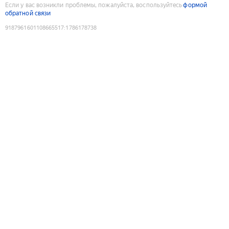
Если у вас возникли проблемы, пожалуйста, воспользуйтесь
формой
обратной связи
9187961601108665517
:
1786178738