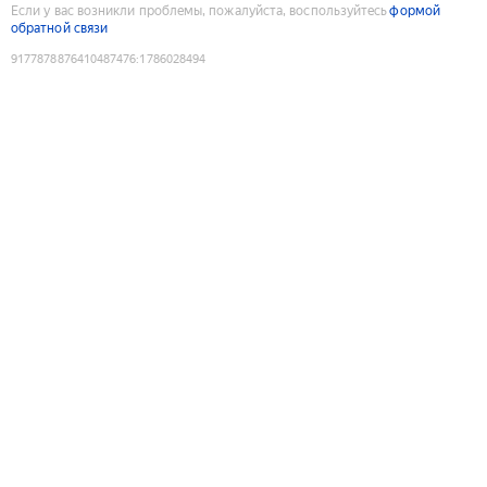
Если у вас возникли проблемы, пожалуйста, воспользуйтесь
формой
обратной связи
9177878876410487476
:
1786028494