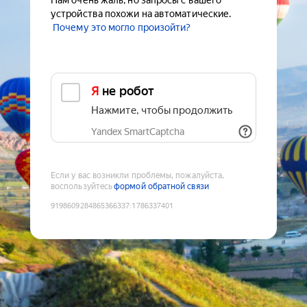
Нам очень жаль, но запросы с вашего
устройства похожи на автоматические.
Почему это могло произойти?
Я не робот
Нажмите, чтобы продолжить
Yandex SmartCaptcha
Если у вас возникли проблемы, пожалуйста,
воспользуйтесь
формой обратной связи
9198609284865366337
:
1786337401