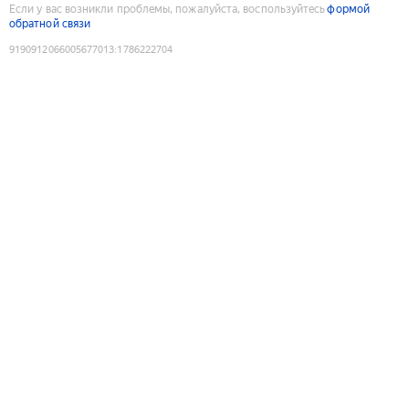
Если у вас возникли проблемы, пожалуйста, воспользуйтесь
формой
обратной связи
9190912066005677013
:
1786222704