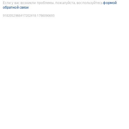
Если у вас возникли проблемы, пожалуйста, воспользуйтесь
формой
обратной связи
9182052966417202418
:
1786090693