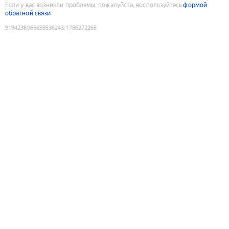
Если у вас возникли проблемы, пожалуйста, воспользуйтесь
формой
обратной связи
9194238065659536243
:
1786272265