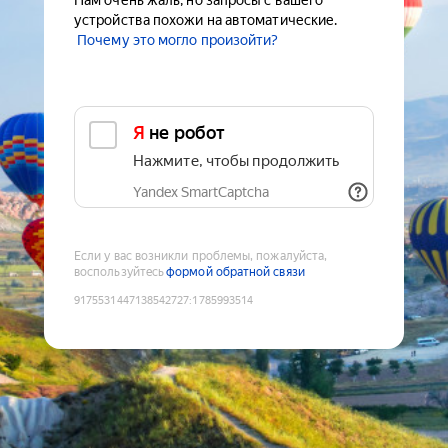
Нам очень жаль, но запросы с вашего
устройства похожи на автоматические.
Почему это могло произойти?
Я не робот
Нажмите, чтобы продолжить
Yandex SmartCaptcha
Если у вас возникли проблемы, пожалуйста,
воспользуйтесь
формой обратной связи
9175531447138542727
:
1785993514