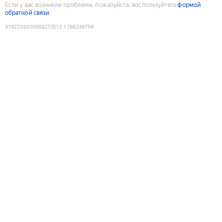
Если у вас возникли проблемы, пожалуйста, воспользуйтесь
формой
обратной связи
9192724016069272512
:
1786249704