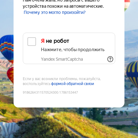
Нам очень жаль, но запросы с вашего
устройства похожи на автоматические.
Почему это могло произойти?
Я не робот
Нажмите, чтобы продолжить
Yandex SmartCaptcha
Если у вас возникли проблемы, пожалуйста,
воспользуйтесь
формой обратной связи
9186264311570524300
:
1786153447