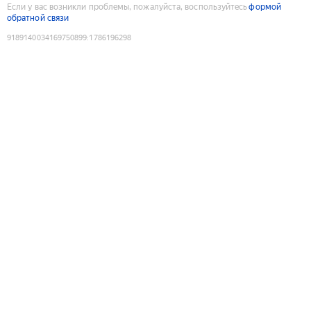
Если у вас возникли проблемы, пожалуйста, воспользуйтесь
формой
обратной связи
9189140034169750899
:
1786196298