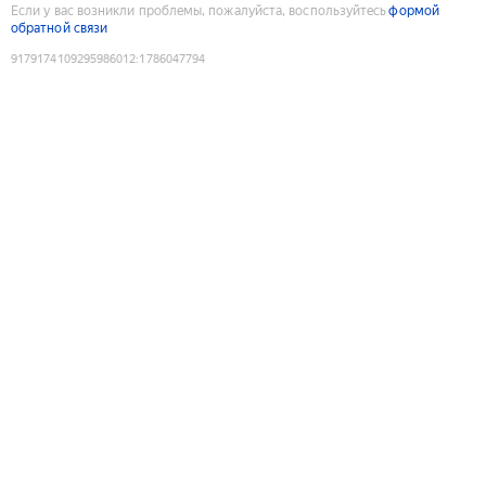
Если у вас возникли проблемы, пожалуйста, воспользуйтесь
формой
обратной связи
9179174109295986012
:
1786047794