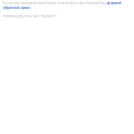
Если у вас возникли проблемы, пожалуйста, воспользуйтесь
формой
обратной связи
9189843228227844188
:
1786206777