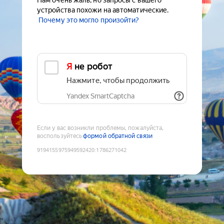
Нам очень жаль, но запросы с вашего
устройства похожи на автоматические.
Почему это могло произойти?
Я не робот
Нажмите, чтобы продолжить
Yandex SmartCaptcha
Если у вас возникли проблемы, пожалуйста,
воспользуйтесь
формой обратной связи
9194155975949592420
:
1786271042