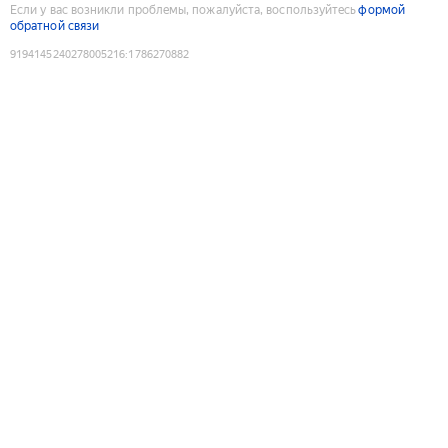
Если у вас возникли проблемы, пожалуйста, воспользуйтесь
формой
обратной связи
9194145240278005216
:
1786270882