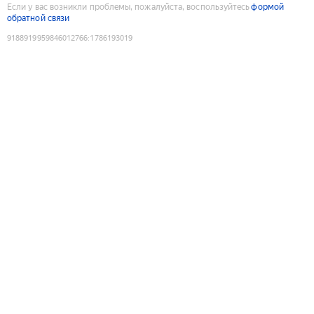
Если у вас возникли проблемы, пожалуйста, воспользуйтесь
формой
обратной связи
9188919959846012766
:
1786193019