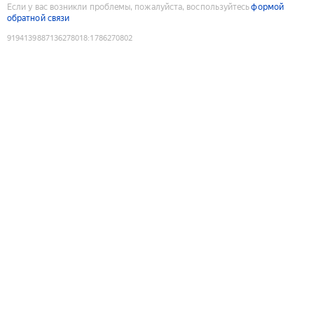
Если у вас возникли проблемы, пожалуйста, воспользуйтесь
формой
обратной связи
9194139887136278018
:
1786270802