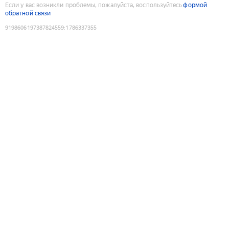
Если у вас возникли проблемы, пожалуйста, воспользуйтесь
формой
обратной связи
9198606197387824559
:
1786337355