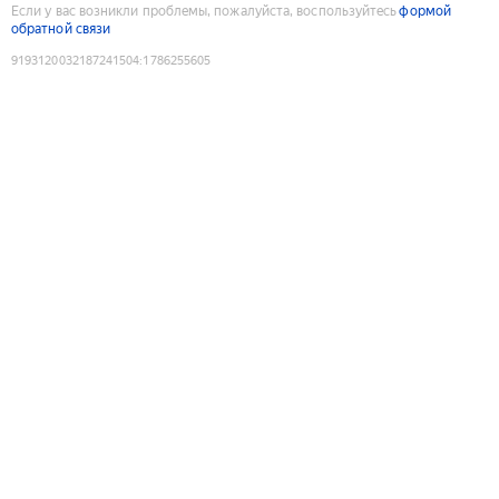
Если у вас возникли проблемы, пожалуйста, воспользуйтесь
формой
обратной связи
9193120032187241504
:
1786255605