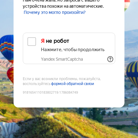
Нам очень жаль, но запросы с вашего
устройства похожи на автоматические.
Почему это могло произойти?
Я не робот
Нажмите, чтобы продолжить
Yandex SmartCaptcha
Если у вас возникли проблемы, пожалуйста,
воспользуйтесь
формой обратной связи
9181654110183802719
:
1786084749