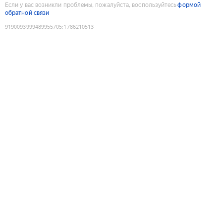
Если у вас возникли проблемы, пожалуйста, воспользуйтесь
формой
обратной связи
9190093999489955705
:
1786210513