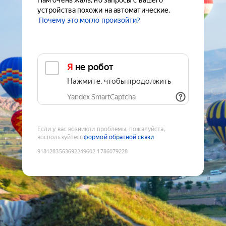
Нам очень жаль, но запросы с вашего
устройства похожи на автоматические.
Почему это могло произойти?
Я не робот
Нажмите, чтобы продолжить
Yandex SmartCaptcha
Если у вас возникли проблемы, пожалуйста,
воспользуйтесь
формой обратной связи
9181283563692249602
:
1786079228