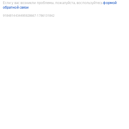
Если у вас возникли проблемы, пожалуйста, воспользуйтесь
формой
обратной связи
9184814434495928667
:
1786131842