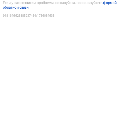
Если у вас возникли проблемы, пожалуйста, воспользуйтесь
формой
обратной связи
9181646623185237484
:
1786084638