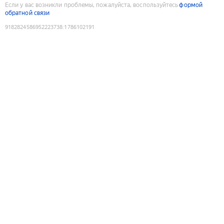
Если у вас возникли проблемы, пожалуйста, воспользуйтесь
формой
обратной связи
9182824586952223738
:
1786102191