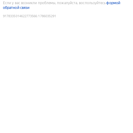
Если у вас возникли проблемы, пожалуйста, воспользуйтесь
формой
обратной связи
9178335014622773566
:
1786035291