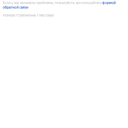
Если у вас возникли проблемы, пожалуйста, воспользуйтесь
формой
обратной связи
9184936772480445446
:
1786133665