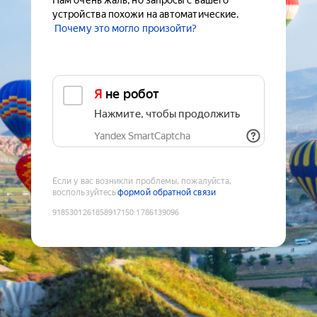
Нам очень жаль, но запросы с вашего
устройства похожи на автоматические.
Почему это могло произойти?
Я не робот
Нажмите, чтобы продолжить
Yandex SmartCaptcha
Если у вас возникли проблемы, пожалуйста,
воспользуйтесь
формой обратной связи
9185301261858917150
:
1786139096