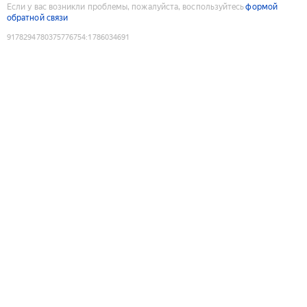
Если у вас возникли проблемы, пожалуйста, воспользуйтесь
формой
обратной связи
9178294780375776754
:
1786034691