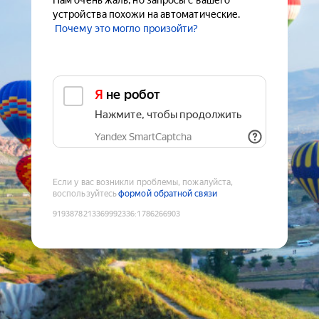
Нам очень жаль, но запросы с вашего
устройства похожи на автоматические.
Почему это могло произойти?
Я не робот
Нажмите, чтобы продолжить
Yandex SmartCaptcha
Если у вас возникли проблемы, пожалуйста,
воспользуйтесь
формой обратной связи
9193878213369992336
:
1786266903