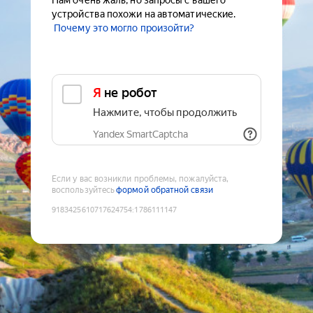
Нам очень жаль, но запросы с вашего
устройства похожи на автоматические.
Почему это могло произойти?
Я не робот
Нажмите, чтобы продолжить
Yandex SmartCaptcha
Если у вас возникли проблемы, пожалуйста,
воспользуйтесь
формой обратной связи
9183425610717624754
:
1786111147