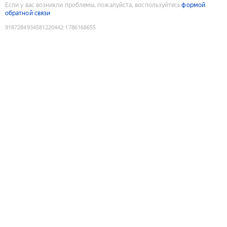
Если у вас возникли проблемы, пожалуйста, воспользуйтесь
формой
обратной связи
9187284934581220442
:
1786168655