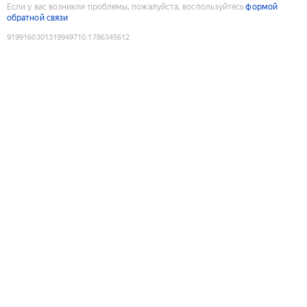
Если у вас возникли проблемы, пожалуйста, воспользуйтесь
формой
обратной связи
9199160301319949710
:
1786345612