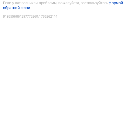
Если у вас возникли проблемы, пожалуйста, воспользуйтесь
формой
обратной связи
9193556861297773260
:
1786262114