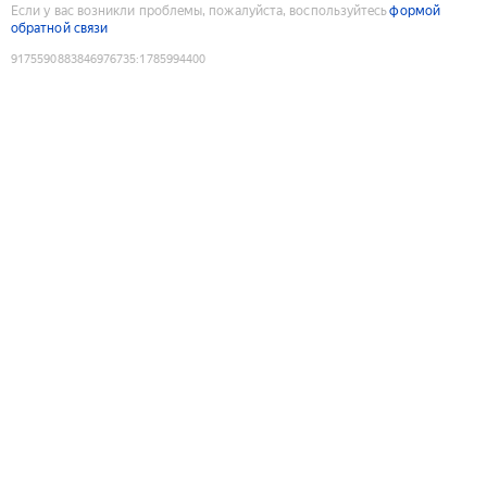
Если у вас возникли проблемы, пожалуйста, воспользуйтесь
формой
обратной связи
9175590883846976735
:
1785994400