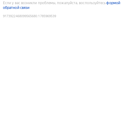
Если у вас возникли проблемы, пожалуйста, воспользуйтесь
формой
обратной связи
9173922468099565680
:
1785969539