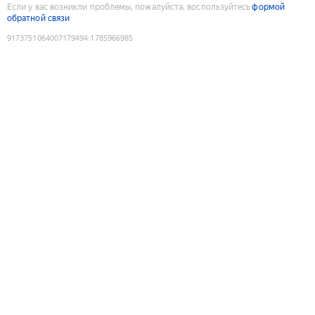
Если у вас возникли проблемы, пожалуйста, воспользуйтесь
формой
обратной связи
9173751064007179494
:
1785966985