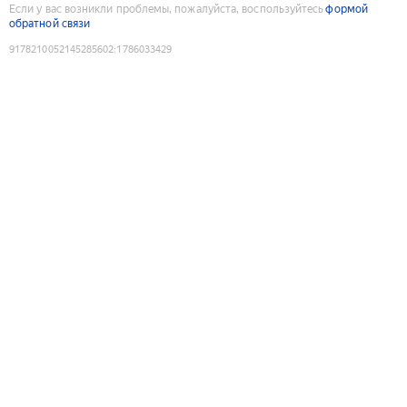
Если у вас возникли проблемы, пожалуйста, воспользуйтесь
формой
обратной связи
9178210052145285602
:
1786033429